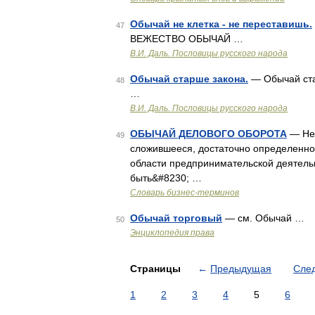
Обычай не клетка - не переставишь.
47
ВЕЖЕСТВО ОБЫЧАЙ …
В.И. Даль. Пословицы русского народа
Обычай старше закона.
— Обычай ст
48
…
В.И. Даль. Пословицы русского народа
ОБЫЧАЙ ДЕЛОВОГО ОБОРОТА
— Не 
49
сложившееся, достаточно определенно
области предпринимательской деятель
быть&#8230; …
Словарь бизнес-терминов
Обычай торговый
— см. Обычай …
50
Энциклопедия права
Страницы
←
Предыдущая
Сле
1
2
3
4
5
6