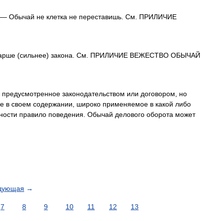
— Обычай не клетка не переставишь. См. ПРИЛИЧИЕ
арше (сильнее) закона. См. ПРИЛИЧИЕ ВЕЖЕСТВО ОБЫЧАЙ
предусмотренное законодательством или договором, но
е в своем содержании, широко применяемое в какой либо
ности правило поведения. Обычай делового оборота может
дующая
→
7
8
9
10
11
12
13