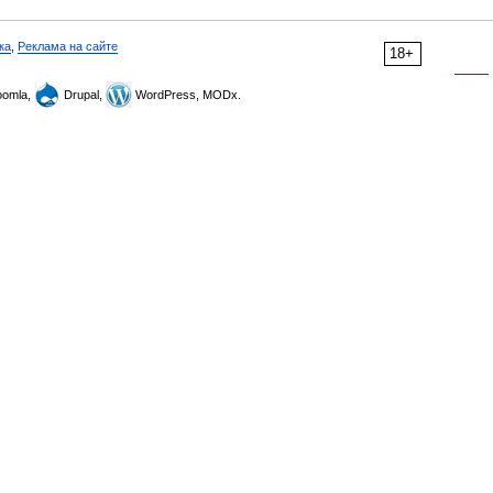
ка
,
Реклама на сайте
18+
omla,
Drupal,
WordPress, MODx.