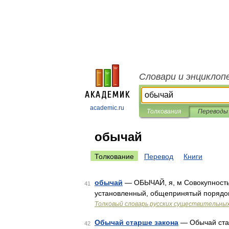
Словари и энциклоп
academic.ru
Толкования
Переводы
обычай
Толкование
Перевод
Книги
обычай
— ОБЫЧАЙ, я, м Совокупность
41
установленный, общепринятый порядок
Толковый словарь русских существительны
Обычай старше закона
— Обычай стар
42