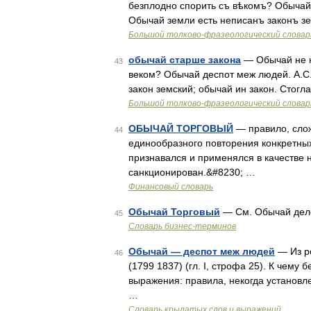
безплодно спорить съ вѣкомъ? Обычай д
Обычай земли есть неписанъ законъ зе
Большой толково-фразеологический словар
обычай старше закона
— Обычай не кл
43
веком? Обычай деспот меж людей. А.С. 
закон земский; обычай ин закон. Стогл
Большой толково-фразеологический словар
ОБЫЧАЙ ТОРГОВЫЙ
— правило, слож
44
единообразного повторения конкретных
признавался и применялся в качестве 
санкционирован.&#8230; …
Финансовый словарь
Обычай Торговый
— См. Обычай дело
45
Словарь бизнес-терминов
Обычай — деспот меж людей
— Из ро
46
(1799 1837) (гл. I, строфа 25). К чем
выражения: правила, некогда установ
…
Словарь крылатых слов и выражений