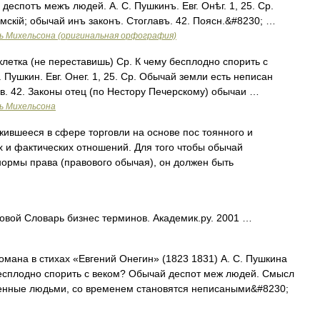
еспотъ межъ людей. А. С. Пушкинъ. Евг. Онѣг. 1, 25. Ср.
мскій; обычай инъ законъ. Стоглавъ. 42. Поясн.&#8230; …
ь Михельсона (оригинальная орфография)
етка (не переставишь) Ср. К чему бесплодно спорить с
Пушкин. Евг. Онег. 1, 25. Ср. Обычай земли есть неписан
ав. 42. Законы отец (по Нестору Печерскому) обычаи …
ь Михельсона
ившееся в сфере торговли на основе пос тоянного и
 и фактических отношений. Для того чтобы обычай
нормы права (правового обычая), он должен быть
вой Словарь бизнес терминов. Академик.ру. 2001 …
мана в стихах «Евгений Онегин» (1823 1831) А. С. Пушкина
у бесплодно спорить с веком? Обычай деспот меж людей. Смысл
ленные людьми, со временем становятся неписаными&#8230;