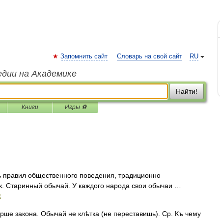
Запомнить сайт
Словарь на свой сайт
RU
едии на Академике
Найти!
Книги
Игры ⚽
 правил общественного поведения, традиционно
. Старинный обычай. У каждого народа свои обычаи …
х
ше закона. Обычай не клѣтка (не переставишь). Ср. Къ чему